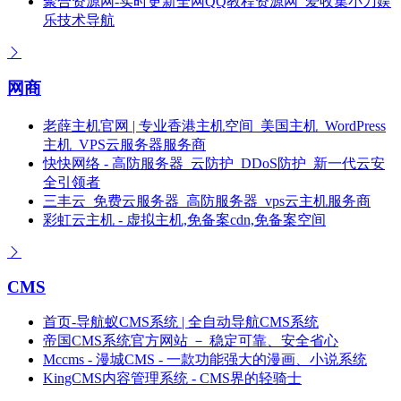
聚合资源网-实时更新全网QQ教程资源网_爱收集小刀娱
乐技术导航
网商
老薛主机官网 | 专业香港主机空间_美国主机_WordPress
主机_VPS云服务器服务商
快快网络 - 高防服务器_云防护_DDoS防护_新一代云安
全引领者
三丰云_免费云服务器_高防服务器_vps云主机服务商
彩虹云主机 - 虚拟主机,免备案cdn,免备案空间
CMS
首页-导航蚁CMS系统 | 全自动导航CMS系统
帝国CMS系统官方网站 － 稳定可靠、安全省心
Mccms - 漫城CMS - 一款功能强大的漫画、小说系统
KingCMS内容管理系统 - CMS界的轻骑士