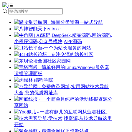
聚收集导航网 - 海量分类资源一站式导航
八神智能天下zntx.cc
牛角网 | Ai源码,DeepSeek,精品源码,网站源码,
小程序源码,公众号模块,APP源码
11站长平台-一个为站长服务的网站
4414站长论坛 - 专注交流的站长社区
东坝论坛全国社区家园网
宝塔面板 - 简单好用的Linux/Windows服务器
运维管理面板
虎绿林 编程学院
77导航网 - 免费收录网址,实用网站技术导航
大全,您的优质网址库
网猴线报 - 一个简单且纯粹的活动线报资源分
享网站
Yoo趣儿 - 一些有趣儿的互联网从业者社区。
技术黑客导航,学技术,找资源,从技术导航这里
开始
聚合导航 - 精选全网优质资源站点