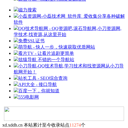
磁力搜索
小磊资源网-小磊技术网_软件库_爱收集分享各种破解
软件
QQ技术导航网 - QQ资源吧,滚石导航网,小刀资源网,
学技术,找资源,从这里开始
免费SSL证书
萌导航 - 快人一步，快速获取优质网站
看片TV - 让看片追剧更简单
炫猿导航 不错的一个导航站
小刀导航-QQ技术导航,学习技术和找资源网从小刀导
航网开始！
站长工具 - SEO综合查询
API大全 - 接口导航
百度一下，你就知道
555电影网
xd.xddh.cn 本站累计至今收录站点
11274
个