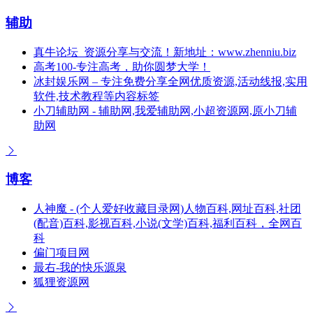
辅助
真牛论坛_资源分享与交流！新地址：www.zhenniu.biz
高考100-专注高考，助你圆梦大学！
冰封娱乐网 – 专注免费分享全网优质资源,活动线报,实用
软件,技术教程等内容标签
小刀辅助网 - 辅助网,我爱辅助网,小超资源网,原小刀辅
助网
博客
人神魔 - (个人爱好收藏目录网)人物百科,网址百科,社团
(配音)百科,影视百科,小说(文学)百科,福利百科，全网百
科
偏门项目网
最右-我的快乐源泉
狐狸资源网