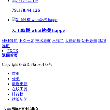
79.170.44.126
X. It鈥檚 what鈥檚 happe
娃娃导航
下次一定
技术导航
不找了
大佬论坛
站长导航
狐狸
导航
FXOK
返回首页
Copyright © 京ICP备030173号
首页
分类
最近更新
在线工具
排行榜
站长新闻
点击网站直接进入