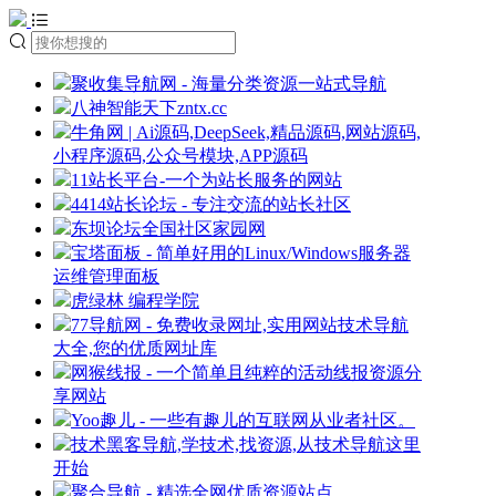
聚收集导航网 - 海量分类资源一站式导航
八神智能天下zntx.cc
牛角网 | Ai源码,DeepSeek,精品源码,网站源码,
小程序源码,公众号模块,APP源码
11站长平台-一个为站长服务的网站
4414站长论坛 - 专注交流的站长社区
东坝论坛全国社区家园网
宝塔面板 - 简单好用的Linux/Windows服务器
运维管理面板
虎绿林 编程学院
77导航网 - 免费收录网址,实用网站技术导航
大全,您的优质网址库
网猴线报 - 一个简单且纯粹的活动线报资源分
享网站
Yoo趣儿 - 一些有趣儿的互联网从业者社区。
技术黑客导航,学技术,找资源,从技术导航这里
开始
聚合导航 - 精选全网优质资源站点