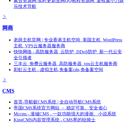
聚合资源网-实时更新全网QQ教程资源网_爱收集小刀娱
乐技术导航
网商
老薛主机官网 | 专业香港主机空间_美国主机_WordPress
主机_VPS云服务器服务商
快快网络 - 高防服务器_云防护_DDoS防护_新一代云安
全引领者
三丰云_免费云服务器_高防服务器_vps云主机服务商
彩虹云主机 - 虚拟主机,免备案cdn,免备案空间
CMS
首页-导航蚁CMS系统 | 全自动导航CMS系统
帝国CMS系统官方网站 － 稳定可靠、安全省心
Mccms - 漫城CMS - 一款功能强大的漫画、小说系统
KingCMS内容管理系统 - CMS界的轻骑士