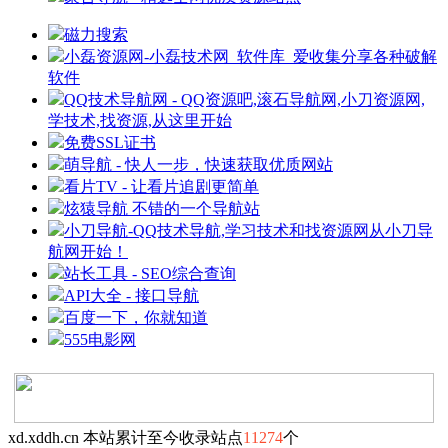
磁力搜索
小磊资源网-小磊技术网_软件库_爱收集分享各种破解
软件
QQ技术导航网 - QQ资源吧,滚石导航网,小刀资源网,
学技术,找资源,从这里开始
免费SSL证书
萌导航 - 快人一步，快速获取优质网站
看片TV - 让看片追剧更简单
炫猿导航 不错的一个导航站
小刀导航-QQ技术导航,学习技术和找资源网从小刀导
航网开始！
站长工具 - SEO综合查询
API大全 - 接口导航
百度一下，你就知道
555电影网
xd.xddh.cn 本站累计至今收录站点
11274
个