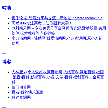
辅助
真牛论坛_资源分享与交流！新地址：www.zhenniu.biz
高考100-专注高考，助你圆梦大学！
冰封娱乐网 – 专注免费分享全网优质资源,活动线报,实用
软件,技术教程等内容标签
小刀辅助网 - 辅助网,我爱辅助网,小超资源网,原小刀辅
助网
博客
人神魔 - (个人爱好收藏目录网)人物百科,网址百科,社团
(配音)百科,影视百科,小说(文学)百科,福利百科，全网百
科
偏门项目网
最右-我的快乐源泉
狐狸资源网