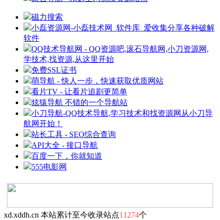
磁力搜索
小磊资源网-小磊技术网_软件库_爱收集分享各种破解
软件
QQ技术导航网 - QQ资源吧,滚石导航网,小刀资源网,
学技术,找资源,从这里开始
免费SSL证书
萌导航 - 快人一步，快速获取优质网站
看片TV - 让看片追剧更简单
炫猿导航 不错的一个导航站
小刀导航-QQ技术导航,学习技术和找资源网从小刀导
航网开始！
站长工具 - SEO综合查询
API大全 - 接口导航
百度一下，你就知道
555电影网
xd.xddh.cn 本站累计至今收录站点
11274
个