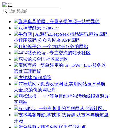
聚收集导航网 - 海量分类资源一站式导航
八神智能天下zntx.cc
牛角网 | Ai源码,DeepSeek,精品源码,网站源码,
小程序源码,公众号模块,APP源码
11站长平台-一个为站长服务的网站
4414站长论坛 - 专注交流的站长社区
东坝论坛全国社区家园网
宝塔面板 - 简单好用的Linux/Windows服务器
运维管理面板
虎绿林 编程学院
77导航网 - 免费收录网址,实用网站技术导航
大全,您的优质网址库
网猴线报 - 一个简单且纯粹的活动线报资源分
享网站
Yoo趣儿 - 一些有趣儿的互联网从业者社区。
技术黑客导航,学技术,找资源,从技术导航这里
开始
聚合导航 - 精选全网优质资源站点