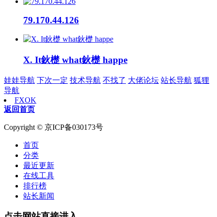
79.170.44.126
X. It鈥檚 what鈥檚 happe
娃娃导航
下次一定
技术导航
不找了
大佬论坛
站长导航
狐狸
导航
FXOK
返回首页
Copyright © 京ICP备030173号
首页
分类
最近更新
在线工具
排行榜
站长新闻
点击网站直接进入