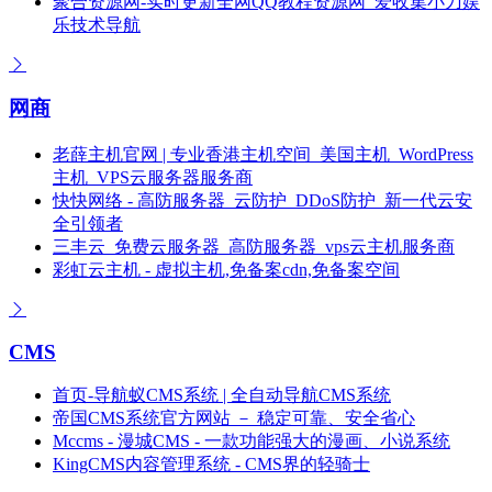
聚合资源网-实时更新全网QQ教程资源网_爱收集小刀娱
乐技术导航
网商
老薛主机官网 | 专业香港主机空间_美国主机_WordPress
主机_VPS云服务器服务商
快快网络 - 高防服务器_云防护_DDoS防护_新一代云安
全引领者
三丰云_免费云服务器_高防服务器_vps云主机服务商
彩虹云主机 - 虚拟主机,免备案cdn,免备案空间
CMS
首页-导航蚁CMS系统 | 全自动导航CMS系统
帝国CMS系统官方网站 － 稳定可靠、安全省心
Mccms - 漫城CMS - 一款功能强大的漫画、小说系统
KingCMS内容管理系统 - CMS界的轻骑士