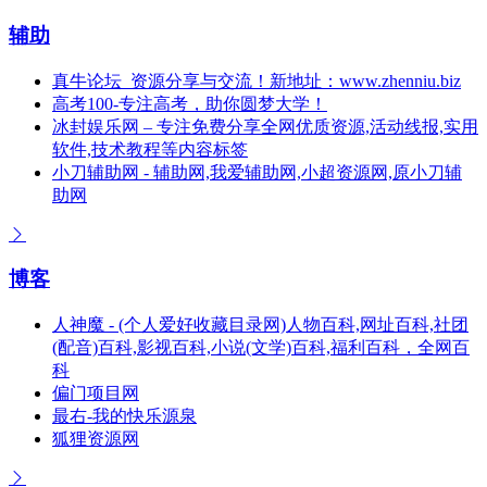
辅助
真牛论坛_资源分享与交流！新地址：www.zhenniu.biz
高考100-专注高考，助你圆梦大学！
冰封娱乐网 – 专注免费分享全网优质资源,活动线报,实用
软件,技术教程等内容标签
小刀辅助网 - 辅助网,我爱辅助网,小超资源网,原小刀辅
助网
博客
人神魔 - (个人爱好收藏目录网)人物百科,网址百科,社团
(配音)百科,影视百科,小说(文学)百科,福利百科，全网百
科
偏门项目网
最右-我的快乐源泉
狐狸资源网