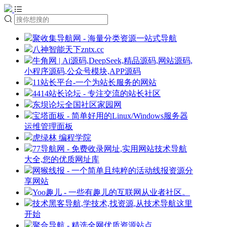
聚收集导航网 - 海量分类资源一站式导航
八神智能天下zntx.cc
牛角网 | Ai源码,DeepSeek,精品源码,网站源码,
小程序源码,公众号模块,APP源码
11站长平台-一个为站长服务的网站
4414站长论坛 - 专注交流的站长社区
东坝论坛全国社区家园网
宝塔面板 - 简单好用的Linux/Windows服务器
运维管理面板
虎绿林 编程学院
77导航网 - 免费收录网址,实用网站技术导航
大全,您的优质网址库
网猴线报 - 一个简单且纯粹的活动线报资源分
享网站
Yoo趣儿 - 一些有趣儿的互联网从业者社区。
技术黑客导航,学技术,找资源,从技术导航这里
开始
聚合导航 - 精选全网优质资源站点