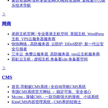
聚合资源网-实时更新全网QQ教程资源网_爱收集小刀娱
乐技术导航
网商
老薛主机官网 | 专业香港主机空间_美国主机_WordPress
主机_VPS云服务器服务商
快快网络 - 高防服务器_云防护_DDoS防护_新一代云安
全引领者
三丰云_免费云服务器_高防服务器_vps云主机服务商
彩虹云主机 - 虚拟主机,免备案cdn,免备案空间
CMS
首页-导航蚁CMS系统 | 全自动导航CMS系统
帝国CMS系统官方网站 － 稳定可靠、安全省心
Mccms - 漫城CMS - 一款功能强大的漫画、小说系统
KingCMS内容管理系统 - CMS界的轻骑士