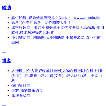
辅助
真牛论坛_资源分享与交流！新地址：www.zhenniu.biz
高考100-专注高考，助你圆梦大学！
冰封娱乐网 – 专注免费分享全网优质资源,活动线报,实用
软件,技术教程等内容标签
小刀辅助网 - 辅助网,我爱辅助网,小超资源网,原小刀辅
助网
博客
人神魔 - (个人爱好收藏目录网)人物百科,网址百科,社团
(配音)百科,影视百科,小说(文学)百科,福利百科，全网百
科
偏门项目网
最右-我的快乐源泉
狐狸资源网