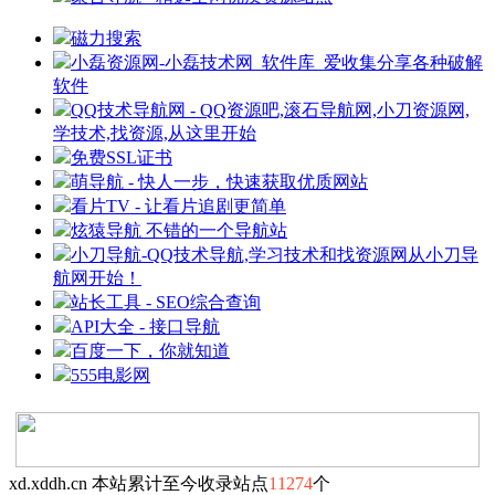
磁力搜索
小磊资源网-小磊技术网_软件库_爱收集分享各种破解
软件
QQ技术导航网 - QQ资源吧,滚石导航网,小刀资源网,
学技术,找资源,从这里开始
免费SSL证书
萌导航 - 快人一步，快速获取优质网站
看片TV - 让看片追剧更简单
炫猿导航 不错的一个导航站
小刀导航-QQ技术导航,学习技术和找资源网从小刀导
航网开始！
站长工具 - SEO综合查询
API大全 - 接口导航
百度一下，你就知道
555电影网
xd.xddh.cn 本站累计至今收录站点
11274
个