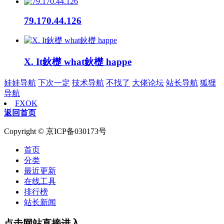
79.170.44.126
X. It鈥檚 what鈥檚 happe
娃娃导航
下次一定
技术导航
不找了
大佬论坛
站长导航
狐狸
导航
FXOK
返回首页
Copyright © 京ICP备030173号
首页
分类
最近更新
在线工具
排行榜
站长新闻
点击网站直接进入