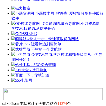
磁力搜索
小磊资源网-小磊技术网_软件库_爱收集分享各种破解
软件
QQ技术导航网 - QQ资源吧,滚石导航网,小刀资源网,
学技术,找资源,从这里开始
免费SSL证书
萌导航 - 快人一步，快速获取优质网站
看片TV - 让看片追剧更简单
炫猿导航 不错的一个导航站
小刀导航-QQ技术导航,学习技术和找资源网从小刀导
航网开始！
站长工具 - SEO综合查询
API大全 - 接口导航
百度一下，你就知道
555电影网
xd.xddh.cn 本站累计至今收录站点
11274
个