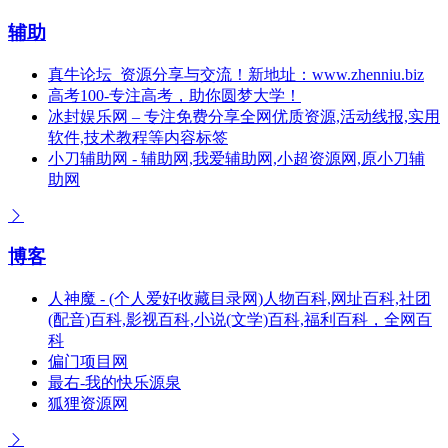
辅助
真牛论坛_资源分享与交流！新地址：www.zhenniu.biz
高考100-专注高考，助你圆梦大学！
冰封娱乐网 – 专注免费分享全网优质资源,活动线报,实用
软件,技术教程等内容标签
小刀辅助网 - 辅助网,我爱辅助网,小超资源网,原小刀辅
助网
博客
人神魔 - (个人爱好收藏目录网)人物百科,网址百科,社团
(配音)百科,影视百科,小说(文学)百科,福利百科，全网百
科
偏门项目网
最右-我的快乐源泉
狐狸资源网