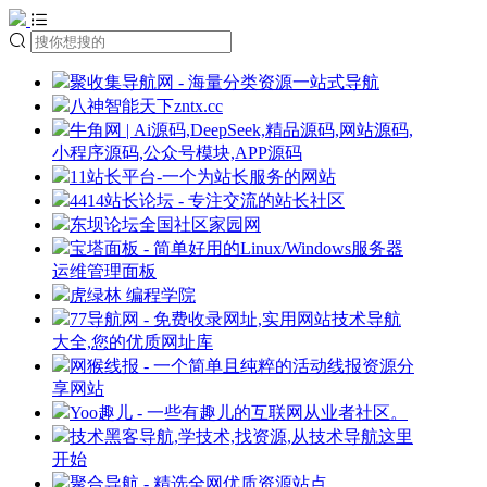
聚收集导航网 - 海量分类资源一站式导航
八神智能天下zntx.cc
牛角网 | Ai源码,DeepSeek,精品源码,网站源码,
小程序源码,公众号模块,APP源码
11站长平台-一个为站长服务的网站
4414站长论坛 - 专注交流的站长社区
东坝论坛全国社区家园网
宝塔面板 - 简单好用的Linux/Windows服务器
运维管理面板
虎绿林 编程学院
77导航网 - 免费收录网址,实用网站技术导航
大全,您的优质网址库
网猴线报 - 一个简单且纯粹的活动线报资源分
享网站
Yoo趣儿 - 一些有趣儿的互联网从业者社区。
技术黑客导航,学技术,找资源,从技术导航这里
开始
聚合导航 - 精选全网优质资源站点