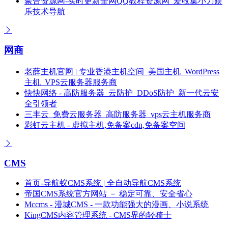
聚合资源网-实时更新全网QQ教程资源网_爱收集小刀娱
乐技术导航
网商
老薛主机官网 | 专业香港主机空间_美国主机_WordPress
主机_VPS云服务器服务商
快快网络 - 高防服务器_云防护_DDoS防护_新一代云安
全引领者
三丰云_免费云服务器_高防服务器_vps云主机服务商
彩虹云主机 - 虚拟主机,免备案cdn,免备案空间
CMS
首页-导航蚁CMS系统 | 全自动导航CMS系统
帝国CMS系统官方网站 － 稳定可靠、安全省心
Mccms - 漫城CMS - 一款功能强大的漫画、小说系统
KingCMS内容管理系统 - CMS界的轻骑士