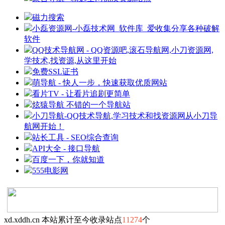
磁力搜索
小磊资源网-小磊技术网_软件库_爱收集分享各种破解
软件
QQ技术导航网 - QQ资源吧,滚石导航网,小刀资源网,
学技术,找资源,从这里开始
免费SSL证书
萌导航 - 快人一步，快速获取优质网站
看片TV - 让看片追剧更简单
炫猿导航 不错的一个导航站
小刀导航-QQ技术导航,学习技术和找资源网从小刀导
航网开始！
站长工具 - SEO综合查询
API大全 - 接口导航
百度一下，你就知道
555电影网
xd.xddh.cn 本站累计至今收录站点
11274
个