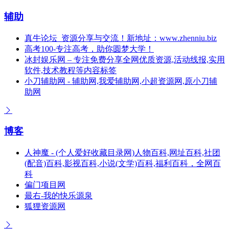
辅助
真牛论坛_资源分享与交流！新地址：www.zhenniu.biz
高考100-专注高考，助你圆梦大学！
冰封娱乐网 – 专注免费分享全网优质资源,活动线报,实用
软件,技术教程等内容标签
小刀辅助网 - 辅助网,我爱辅助网,小超资源网,原小刀辅
助网
博客
人神魔 - (个人爱好收藏目录网)人物百科,网址百科,社团
(配音)百科,影视百科,小说(文学)百科,福利百科，全网百
科
偏门项目网
最右-我的快乐源泉
狐狸资源网