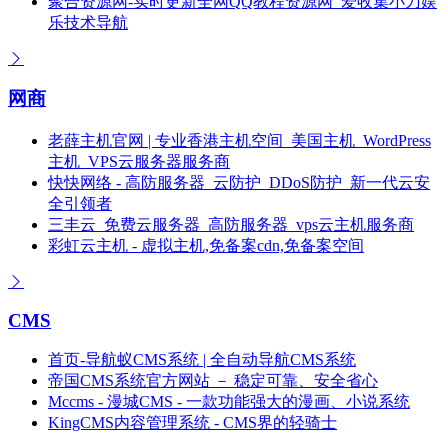
聚合资源网-实时更新全网QQ教程资源网_爱收集小刀娱
乐技术导航
网商
老薛主机官网 | 专业香港主机空间_美国主机_WordPress
主机_VPS云服务器服务商
快快网络 - 高防服务器_云防护_DDoS防护_新一代云安
全引领者
三丰云_免费云服务器_高防服务器_vps云主机服务商
彩虹云主机 - 虚拟主机,免备案cdn,免备案空间
CMS
首页-导航蚁CMS系统 | 全自动导航CMS系统
帝国CMS系统官方网站 － 稳定可靠、安全省心
Mccms - 漫城CMS - 一款功能强大的漫画、小说系统
KingCMS内容管理系统 - CMS界的轻骑士