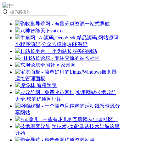
聚收集导航网 - 海量分类资源一站式导航
八神智能天下zntx.cc
牛角网 | Ai源码,DeepSeek,精品源码,网站源码,
小程序源码,公众号模块,APP源码
11站长平台-一个为站长服务的网站
4414站长论坛 - 专注交流的站长社区
东坝论坛全国社区家园网
宝塔面板 - 简单好用的Linux/Windows服务器
运维管理面板
虎绿林 编程学院
77导航网 - 免费收录网址,实用网站技术导航
大全,您的优质网址库
网猴线报 - 一个简单且纯粹的活动线报资源分
享网站
Yoo趣儿 - 一些有趣儿的互联网从业者社区。
技术黑客导航,学技术,找资源,从技术导航这里
开始
聚合导航 - 精选全网优质资源站点