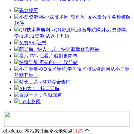
磁力搜索
小磊资源网-小磊技术网_软件库_爱收集分享各种破解
软件
QQ技术导航网 - QQ资源吧,滚石导航网,小刀资源网,
学技术,找资源,从这里开始
免费SSL证书
萌导航 - 快人一步，快速获取优质网站
看片TV - 让看片追剧更简单
炫猿导航 不错的一个导航站
小刀导航-QQ技术导航,学习技术和找资源网从小刀导
航网开始！
站长工具 - SEO综合查询
API大全 - 接口导航
百度一下，你就知道
555电影网
xd.xddh.cn 本站累计至今收录站点
11274
个