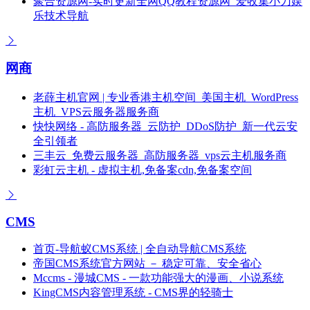
聚合资源网-实时更新全网QQ教程资源网_爱收集小刀娱
乐技术导航
网商
老薛主机官网 | 专业香港主机空间_美国主机_WordPress
主机_VPS云服务器服务商
快快网络 - 高防服务器_云防护_DDoS防护_新一代云安
全引领者
三丰云_免费云服务器_高防服务器_vps云主机服务商
彩虹云主机 - 虚拟主机,免备案cdn,免备案空间
CMS
首页-导航蚁CMS系统 | 全自动导航CMS系统
帝国CMS系统官方网站 － 稳定可靠、安全省心
Mccms - 漫城CMS - 一款功能强大的漫画、小说系统
KingCMS内容管理系统 - CMS界的轻骑士