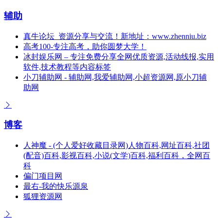
辅助
真牛论坛_资源分享与交流！新地址：www.zhenniu.biz
高考100-专注高考，助你圆梦大学！
冰封娱乐网 – 专注免费分享全网优质资源,活动线报,实用
软件,技术教程等内容标签
小刀辅助网 - 辅助网,我爱辅助网,小超资源网,原小刀辅
助网
博客
人神魔 - (个人爱好收藏目录网)人物百科,网址百科,社团
(配音)百科,影视百科,小说(文学)百科,福利百科，全网百
科
偏门项目网
最右-我的快乐源泉
狐狸资源网