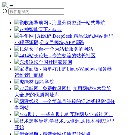
聚收集导航网 - 海量分类资源一站式导航
八神智能天下zntx.cc
牛角网 | Ai源码,DeepSeek,精品源码,网站源码,
小程序源码,公众号模块,APP源码
11站长平台-一个为站长服务的网站
4414站长论坛 - 专注交流的站长社区
东坝论坛全国社区家园网
宝塔面板 - 简单好用的Linux/Windows服务器
运维管理面板
虎绿林 编程学院
77导航网 - 免费收录网址,实用网站技术导航
大全,您的优质网址库
网猴线报 - 一个简单且纯粹的活动线报资源分
享网站
Yoo趣儿 - 一些有趣儿的互联网从业者社区。
技术黑客导航,学技术,找资源,从技术导航这里
开始
聚合导航 - 精选全网优质资源站点