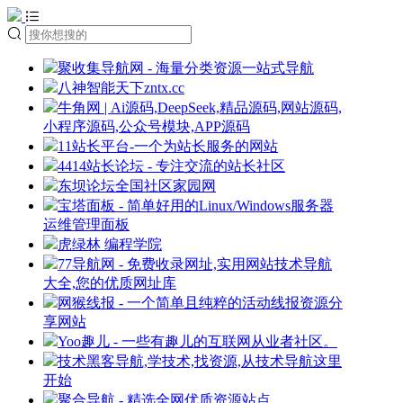
聚收集导航网 - 海量分类资源一站式导航
八神智能天下zntx.cc
牛角网 | Ai源码,DeepSeek,精品源码,网站源码,
小程序源码,公众号模块,APP源码
11站长平台-一个为站长服务的网站
4414站长论坛 - 专注交流的站长社区
东坝论坛全国社区家园网
宝塔面板 - 简单好用的Linux/Windows服务器
运维管理面板
虎绿林 编程学院
77导航网 - 免费收录网址,实用网站技术导航
大全,您的优质网址库
网猴线报 - 一个简单且纯粹的活动线报资源分
享网站
Yoo趣儿 - 一些有趣儿的互联网从业者社区。
技术黑客导航,学技术,找资源,从技术导航这里
开始
聚合导航 - 精选全网优质资源站点