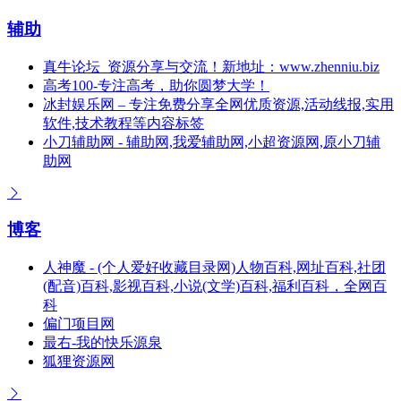
辅助
真牛论坛_资源分享与交流！新地址：www.zhenniu.biz
高考100-专注高考，助你圆梦大学！
冰封娱乐网 – 专注免费分享全网优质资源,活动线报,实用
软件,技术教程等内容标签
小刀辅助网 - 辅助网,我爱辅助网,小超资源网,原小刀辅
助网
博客
人神魔 - (个人爱好收藏目录网)人物百科,网址百科,社团
(配音)百科,影视百科,小说(文学)百科,福利百科，全网百
科
偏门项目网
最右-我的快乐源泉
狐狸资源网