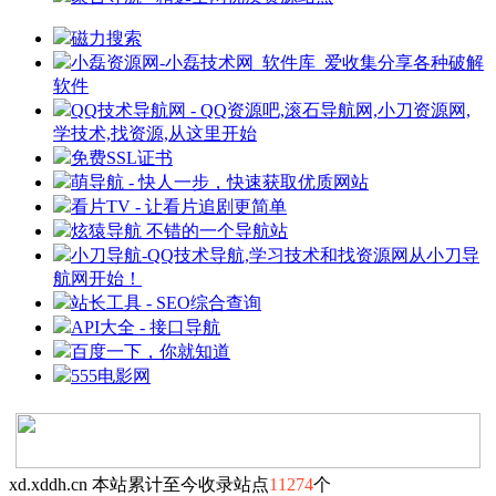
磁力搜索
小磊资源网-小磊技术网_软件库_爱收集分享各种破解
软件
QQ技术导航网 - QQ资源吧,滚石导航网,小刀资源网,
学技术,找资源,从这里开始
免费SSL证书
萌导航 - 快人一步，快速获取优质网站
看片TV - 让看片追剧更简单
炫猿导航 不错的一个导航站
小刀导航-QQ技术导航,学习技术和找资源网从小刀导
航网开始！
站长工具 - SEO综合查询
API大全 - 接口导航
百度一下，你就知道
555电影网
xd.xddh.cn 本站累计至今收录站点
11274
个