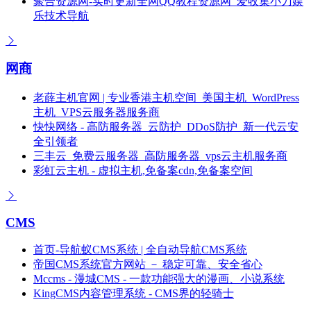
聚合资源网-实时更新全网QQ教程资源网_爱收集小刀娱
乐技术导航
网商
老薛主机官网 | 专业香港主机空间_美国主机_WordPress
主机_VPS云服务器服务商
快快网络 - 高防服务器_云防护_DDoS防护_新一代云安
全引领者
三丰云_免费云服务器_高防服务器_vps云主机服务商
彩虹云主机 - 虚拟主机,免备案cdn,免备案空间
CMS
首页-导航蚁CMS系统 | 全自动导航CMS系统
帝国CMS系统官方网站 － 稳定可靠、安全省心
Mccms - 漫城CMS - 一款功能强大的漫画、小说系统
KingCMS内容管理系统 - CMS界的轻骑士