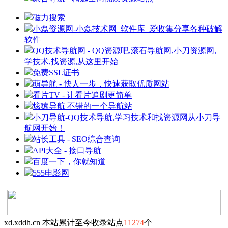
磁力搜索
小磊资源网-小磊技术网_软件库_爱收集分享各种破解
软件
QQ技术导航网 - QQ资源吧,滚石导航网,小刀资源网,
学技术,找资源,从这里开始
免费SSL证书
萌导航 - 快人一步，快速获取优质网站
看片TV - 让看片追剧更简单
炫猿导航 不错的一个导航站
小刀导航-QQ技术导航,学习技术和找资源网从小刀导
航网开始！
站长工具 - SEO综合查询
API大全 - 接口导航
百度一下，你就知道
555电影网
xd.xddh.cn 本站累计至今收录站点
11274
个