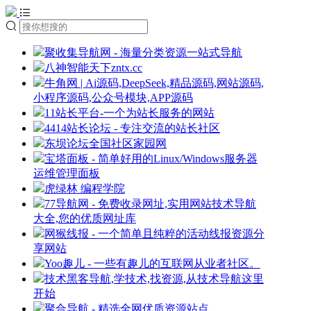
聚收集导航网 - 海量分类资源一站式导航
八神智能天下zntx.cc
牛角网 | Ai源码,DeepSeek,精品源码,网站源码,
小程序源码,公众号模块,APP源码
11站长平台-一个为站长服务的网站
4414站长论坛 - 专注交流的站长社区
东坝论坛全国社区家园网
宝塔面板 - 简单好用的Linux/Windows服务器
运维管理面板
虎绿林 编程学院
77导航网 - 免费收录网址,实用网站技术导航
大全,您的优质网址库
网猴线报 - 一个简单且纯粹的活动线报资源分
享网站
Yoo趣儿 - 一些有趣儿的互联网从业者社区。
技术黑客导航,学技术,找资源,从技术导航这里
开始
聚合导航 - 精选全网优质资源站点