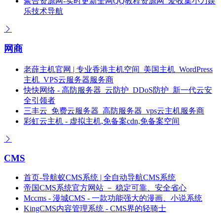
聚合资源网-实时更新全网QQ教程资源网_爱收集小刀娱
乐技术导航
网商
老薛主机官网 | 专业香港主机空间_美国主机_WordPress
主机_VPS云服务器服务商
快快网络 - 高防服务器_云防护_DDoS防护_新一代云安
全引领者
三丰云_免费云服务器_高防服务器_vps云主机服务商
彩虹云主机 - 虚拟主机,免备案cdn,免备案空间
CMS
首页-导航蚁CMS系统 | 全自动导航CMS系统
帝国CMS系统官方网站 － 稳定可靠、安全省心
Mccms - 漫城CMS - 一款功能强大的漫画、小说系统
KingCMS内容管理系统 - CMS界的轻骑士