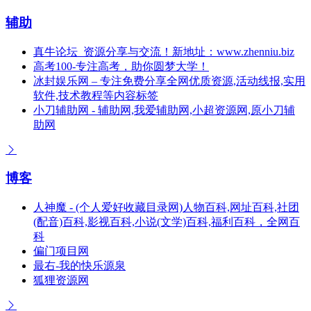
辅助
真牛论坛_资源分享与交流！新地址：www.zhenniu.biz
高考100-专注高考，助你圆梦大学！
冰封娱乐网 – 专注免费分享全网优质资源,活动线报,实用
软件,技术教程等内容标签
小刀辅助网 - 辅助网,我爱辅助网,小超资源网,原小刀辅
助网
博客
人神魔 - (个人爱好收藏目录网)人物百科,网址百科,社团
(配音)百科,影视百科,小说(文学)百科,福利百科，全网百
科
偏门项目网
最右-我的快乐源泉
狐狸资源网