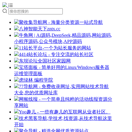
聚收集导航网 - 海量分类资源一站式导航
八神智能天下zntx.cc
牛角网 | Ai源码,DeepSeek,精品源码,网站源码,
小程序源码,公众号模块,APP源码
11站长平台-一个为站长服务的网站
4414站长论坛 - 专注交流的站长社区
东坝论坛全国社区家园网
宝塔面板 - 简单好用的Linux/Windows服务器
运维管理面板
虎绿林 编程学院
77导航网 - 免费收录网址,实用网站技术导航
大全,您的优质网址库
网猴线报 - 一个简单且纯粹的活动线报资源分
享网站
Yoo趣儿 - 一些有趣儿的互联网从业者社区。
技术黑客导航,学技术,找资源,从技术导航这里
开始
聚合导航 - 精选全网优质资源站点