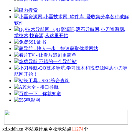
磁力搜索
小磊资源网-小磊技术网_软件库_爱收集分享各种破解
软件
QQ技术导航网 - QQ资源吧,滚石导航网,小刀资源网,
学技术,找资源,从这里开始
免费SSL证书
萌导航 - 快人一步，快速获取优质网站
看片TV - 让看片追剧更简单
炫猿导航 不错的一个导航站
小刀导航-QQ技术导航,学习技术和找资源网从小刀导
航网开始！
站长工具 - SEO综合查询
API大全 - 接口导航
百度一下，你就知道
555电影网
xd.xddh.cn 本站累计至今收录站点
11274
个