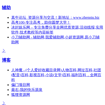
辅助
真牛论坛_资源分享与交流！新地址：www.zhenniu.biz
高考100-专注高考，助你圆梦大学！
冰封娱乐网 – 专注免费分享全网优质资源,活动线报,实用
软件,技术教程等内容标签
小刀辅助网 - 辅助网,我爱辅助网,小超资源网,原小刀辅
助网
博客
人神魔 - (个人爱好收藏目录网)人物百科,网址百科,社团
(配音)百科,影视百科,小说(文学)百科,福利百科，全网百
科
偏门项目网
最右-我的快乐源泉
狐狸资源网