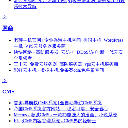
聚合资源网-实时更新全网QQ教程资源网_爱收集小刀娱
乐技术导航
网商
老薛主机官网 | 专业香港主机空间_美国主机_WordPress
主机_VPS云服务器服务商
快快网络 - 高防服务器_云防护_DDoS防护_新一代云安
全引领者
三丰云_免费云服务器_高防服务器_vps云主机服务商
彩虹云主机 - 虚拟主机,免备案cdn,免备案空间
CMS
首页-导航蚁CMS系统 | 全自动导航CMS系统
帝国CMS系统官方网站 － 稳定可靠、安全省心
Mccms - 漫城CMS - 一款功能强大的漫画、小说系统
KingCMS内容管理系统 - CMS界的轻骑士