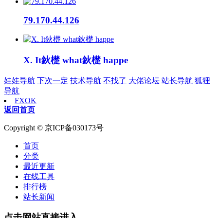
79.170.44.126
X. It鈥檚 what鈥檚 happe
娃娃导航
下次一定
技术导航
不找了
大佬论坛
站长导航
狐狸
导航
FXOK
返回首页
Copyright © 京ICP备030173号
首页
分类
最近更新
在线工具
排行榜
站长新闻
点击网站直接进入