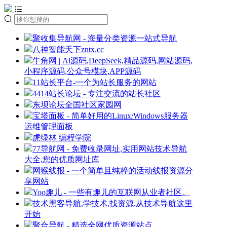
聚收集导航网 - 海量分类资源一站式导航
八神智能天下zntx.cc
牛角网 | Ai源码,DeepSeek,精品源码,网站源码,
小程序源码,公众号模块,APP源码
11站长平台-一个为站长服务的网站
4414站长论坛 - 专注交流的站长社区
东坝论坛全国社区家园网
宝塔面板 - 简单好用的Linux/Windows服务器
运维管理面板
虎绿林 编程学院
77导航网 - 免费收录网址,实用网站技术导航
大全,您的优质网址库
网猴线报 - 一个简单且纯粹的活动线报资源分
享网站
Yoo趣儿 - 一些有趣儿的互联网从业者社区。
技术黑客导航,学技术,找资源,从技术导航这里
开始
聚合导航 - 精选全网优质资源站点