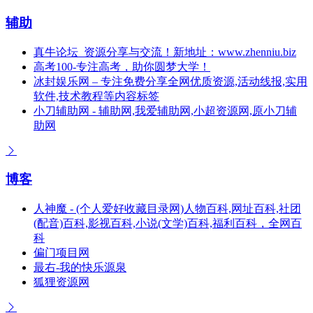
辅助
真牛论坛_资源分享与交流！新地址：www.zhenniu.biz
高考100-专注高考，助你圆梦大学！
冰封娱乐网 – 专注免费分享全网优质资源,活动线报,实用
软件,技术教程等内容标签
小刀辅助网 - 辅助网,我爱辅助网,小超资源网,原小刀辅
助网
博客
人神魔 - (个人爱好收藏目录网)人物百科,网址百科,社团
(配音)百科,影视百科,小说(文学)百科,福利百科，全网百
科
偏门项目网
最右-我的快乐源泉
狐狸资源网