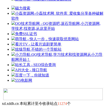
磁力搜索
小磊资源网-小磊技术网_软件库_爱收集分享各种破解
软件
QQ技术导航网 - QQ资源吧,滚石导航网,小刀资源网,
学技术,找资源,从这里开始
免费SSL证书
萌导航 - 快人一步，快速获取优质网站
看片TV - 让看片追剧更简单
炫猿导航 不错的一个导航站
小刀导航-QQ技术导航,学习技术和找资源网从小刀导
航网开始！
站长工具 - SEO综合查询
API大全 - 接口导航
百度一下，你就知道
555电影网
xd.xddh.cn 本站累计至今收录站点
11274
个