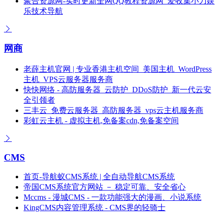
聚合资源网-实时更新全网QQ教程资源网_爱收集小刀娱
乐技术导航
网商
老薛主机官网 | 专业香港主机空间_美国主机_WordPress
主机_VPS云服务器服务商
快快网络 - 高防服务器_云防护_DDoS防护_新一代云安
全引领者
三丰云_免费云服务器_高防服务器_vps云主机服务商
彩虹云主机 - 虚拟主机,免备案cdn,免备案空间
CMS
首页-导航蚁CMS系统 | 全自动导航CMS系统
帝国CMS系统官方网站 － 稳定可靠、安全省心
Mccms - 漫城CMS - 一款功能强大的漫画、小说系统
KingCMS内容管理系统 - CMS界的轻骑士