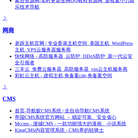
聚合资源网-实时更新全网QQ教程资源网_爱收集小刀娱
乐技术导航
网商
老薛主机官网 | 专业香港主机空间_美国主机_WordPress
主机_VPS云服务器服务商
快快网络 - 高防服务器_云防护_DDoS防护_新一代云安
全引领者
三丰云_免费云服务器_高防服务器_vps云主机服务商
彩虹云主机 - 虚拟主机,免备案cdn,免备案空间
CMS
首页-导航蚁CMS系统 | 全自动导航CMS系统
帝国CMS系统官方网站 － 稳定可靠、安全省心
Mccms - 漫城CMS - 一款功能强大的漫画、小说系统
KingCMS内容管理系统 - CMS界的轻骑士