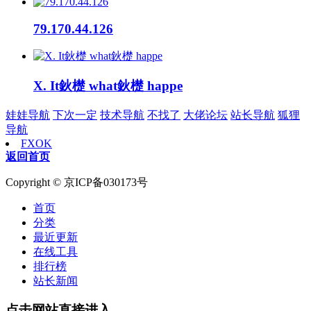
79.170.44.126
X. It鈥檚 what鈥檚 happe
娃娃导航
下次一定
技术导航
不找了
大佬论坛
站长导航
狐狸
导航
FXOK
返回首页
Copyright © 京ICP备030173号
首页
分类
最近更新
在线工具
排行榜
站长新闻
点击网站直接进入