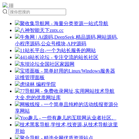
聚收集导航网 - 海量分类资源一站式导航
八神智能天下zntx.cc
牛角网 | Ai源码,DeepSeek,精品源码,网站源码,
小程序源码,公众号模块,APP源码
11站长平台-一个为站长服务的网站
4414站长论坛 - 专注交流的站长社区
东坝论坛全国社区家园网
宝塔面板 - 简单好用的Linux/Windows服务器
运维管理面板
虎绿林 编程学院
77导航网 - 免费收录网址,实用网站技术导航
大全,您的优质网址库
网猴线报 - 一个简单且纯粹的活动线报资源分
享网站
Yoo趣儿 - 一些有趣儿的互联网从业者社区。
技术黑客导航,学技术,找资源,从技术导航这里
开始
聚合导航 - 精选全网优质资源站点