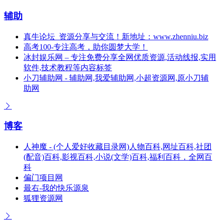
辅助
真牛论坛_资源分享与交流！新地址：www.zhenniu.biz
高考100-专注高考，助你圆梦大学！
冰封娱乐网 – 专注免费分享全网优质资源,活动线报,实用
软件,技术教程等内容标签
小刀辅助网 - 辅助网,我爱辅助网,小超资源网,原小刀辅
助网
博客
人神魔 - (个人爱好收藏目录网)人物百科,网址百科,社团
(配音)百科,影视百科,小说(文学)百科,福利百科，全网百
科
偏门项目网
最右-我的快乐源泉
狐狸资源网