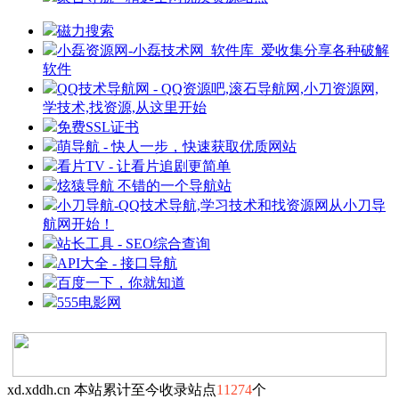
磁力搜索
小磊资源网-小磊技术网_软件库_爱收集分享各种破解
软件
QQ技术导航网 - QQ资源吧,滚石导航网,小刀资源网,
学技术,找资源,从这里开始
免费SSL证书
萌导航 - 快人一步，快速获取优质网站
看片TV - 让看片追剧更简单
炫猿导航 不错的一个导航站
小刀导航-QQ技术导航,学习技术和找资源网从小刀导
航网开始！
站长工具 - SEO综合查询
API大全 - 接口导航
百度一下，你就知道
555电影网
xd.xddh.cn 本站累计至今收录站点
11274
个