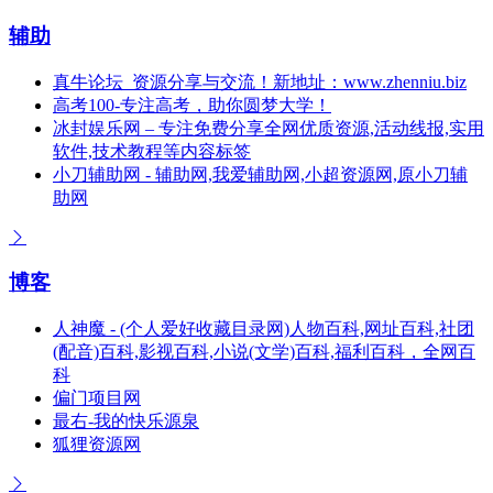
辅助
真牛论坛_资源分享与交流！新地址：www.zhenniu.biz
高考100-专注高考，助你圆梦大学！
冰封娱乐网 – 专注免费分享全网优质资源,活动线报,实用
软件,技术教程等内容标签
小刀辅助网 - 辅助网,我爱辅助网,小超资源网,原小刀辅
助网
博客
人神魔 - (个人爱好收藏目录网)人物百科,网址百科,社团
(配音)百科,影视百科,小说(文学)百科,福利百科，全网百
科
偏门项目网
最右-我的快乐源泉
狐狸资源网