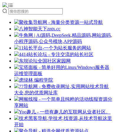
聚收集导航网 - 海量分类资源一站式导航
八神智能天下zntx.cc
牛角网 | Ai源码,DeepSeek,精品源码,网站源码,
小程序源码,公众号模块,APP源码
11站长平台-一个为站长服务的网站
4414站长论坛 - 专注交流的站长社区
东坝论坛全国社区家园网
宝塔面板 - 简单好用的Linux/Windows服务器
运维管理面板
虎绿林 编程学院
77导航网 - 免费收录网址,实用网站技术导航
大全,您的优质网址库
网猴线报 - 一个简单且纯粹的活动线报资源分
享网站
Yoo趣儿 - 一些有趣儿的互联网从业者社区。
技术黑客导航,学技术,找资源,从技术导航这里
开始
聚合导航 - 精选全网优质资源站点