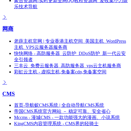
聚合资源网-实时更新全网QQ教程资源网_爱收集小刀娱
乐技术导航
网商
老薛主机官网 | 专业香港主机空间_美国主机_WordPress
主机_VPS云服务器服务商
快快网络 - 高防服务器_云防护_DDoS防护_新一代云安
全引领者
三丰云_免费云服务器_高防服务器_vps云主机服务商
彩虹云主机 - 虚拟主机,免备案cdn,免备案空间
CMS
首页-导航蚁CMS系统 | 全自动导航CMS系统
帝国CMS系统官方网站 － 稳定可靠、安全省心
Mccms - 漫城CMS - 一款功能强大的漫画、小说系统
KingCMS内容管理系统 - CMS界的轻骑士