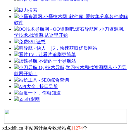
磁力搜索
小磊资源网-小磊技术网_软件库_爱收集分享各种破解
软件
QQ技术导航网 - QQ资源吧,滚石导航网,小刀资源网,
学技术,找资源,从这里开始
免费SSL证书
萌导航 - 快人一步，快速获取优质网站
看片TV - 让看片追剧更简单
炫猿导航 不错的一个导航站
小刀导航-QQ技术导航,学习技术和找资源网从小刀导
航网开始！
站长工具 - SEO综合查询
API大全 - 接口导航
百度一下，你就知道
555电影网
xd.xddh.cn 本站累计至今收录站点
11274
个